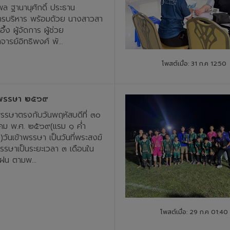
ล ฐานานุศักดิ์ ประธาน
รบริหาร พร้อมด้วย นางสาวสา
อึ้ง ผู้จัดการ ผู้ช่วย
ารย์อิทธิพงศ์ พั...
โพสต์เมื่อ: 31 ก.ค 12:50
้าพรรษา ๒๕๖๙
พรรษาตรงกับวันพฤหัสบดีที่ ๓๐
ม พ.ศ. ๒๕๖๙(แรม ๑ ค่ำ
)วันเข้าพรรษา เป็นวันที่พระสงฆ์
พรรษาเป็นระยะเวลา ๓ เดือนใน
ูฝน ตามพ...
โพสต์เมื่อ: 29 ก.ค 01:40