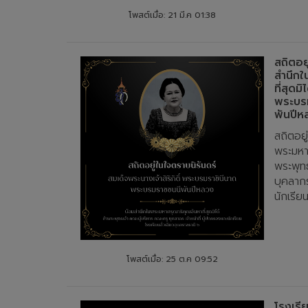
โพสต์เมื่อ: 21 มี.ค 01:38
สถิตอย
สำนึกใ
ที่สุดม
พระบร
พันปีห
สถิตอยู
พระมหาก
พระพุท
บุคลากร
นักเรียน
โพสต์เมื่อ: 25 ต.ค 09:52
โรงเรี