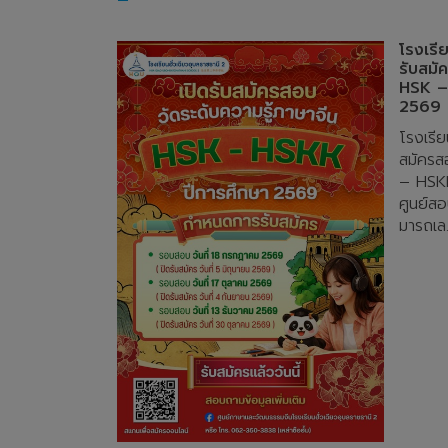
โรงเรี
รับสมั
HSK –
2569
โรงเรีย
สมัครส
– HSK
ศูนย์สอ
มารถเล.