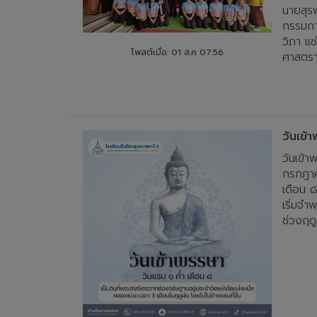
นายสุรพ
กรรมกา
วิภา แซ่
โพสต์เมื่อ: 01 ส.ค 07:56
ศาสตราจ
วันเข
วันเข้า
กรกฎาค
เดือน ๘
เริ่มจำ
ช่วงฤด