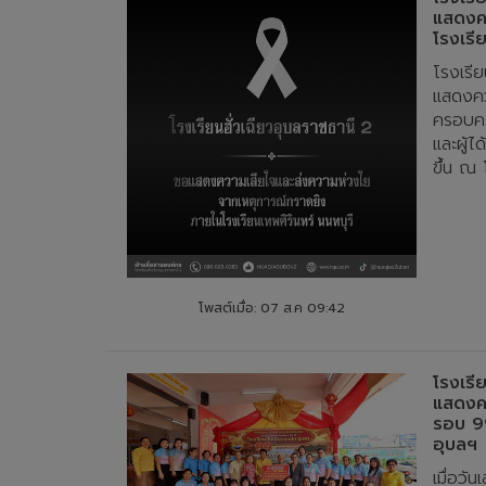
แสดงค
โรงเรี
โรงเรีย
แสดงคว
ครอบครั
และผู้ไ
ขึ้น ณ 
โพสต์เมื่อ: 07 ส.ค 09:42
โรงเรี
แสดงคว
รอบ 99
อุบลฯ
เมื่อวั