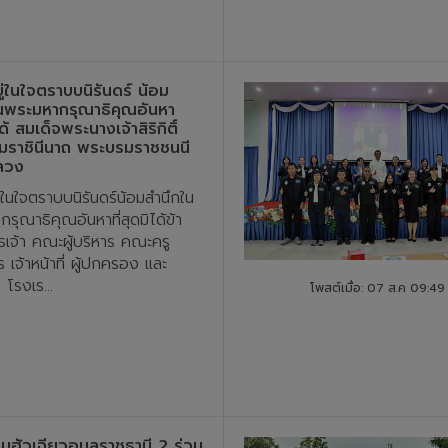
ู่ในใจตราบบนิรันดร์ น้อม
นพระมหากรุณาธิคุณอันหา
ิได้ สมเด็จพระนางเจ้าสิริกิติ์
มราชินีนาถ พระบรมราชชนนี
ลวง
่ในใจตราบบนิรันดร์น้อมสำนึกใน
รุณาธิคุณอันหาที่สุดมิได้ข้า
ธเจ้า คณะผู้บริหาร คณะครู
 เจ้าหน้าที่ ผู้ปกครอง และ
 โรงเร...
โพสต์เมื่อ: 07 ส.ค 09:49
ยนฮั่วเฉียวอุบลราชธานี 2 ร่วม