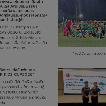
ายพระพรชัยมงคล เนื่องใน
วันเฉลิมพระชนมพรรษา
ทสมเด็จพระปรเมนทร
บดีศรีสินทรมหาวชิราลงกรณฯ
เกล้าเจ้าอยู่หัว
นจันทร์ที่ 27 กรกฎาคม พ.ศ.
วลา 08.30 น. โรงเรียนฮั่ว
บลราชธานี 2 ได้จัดพิธีถวาย
ัยมงคล เนื่องในโอกาสวันเฉลิม
พรรษา พระบาท...
โพสต์เมื่อ: 27 ก.ค 00:48
ัลการแข่งขันฟุตบอล
R KIDS CUP2026”
ความยินดีกับนักเรียนโรงเรียน
ยวอุบลราชธานี 2เด็กชายพสิษฐ์
ักเรียนชั้นมัธยมศึกษาปีที่
สรราชันย์ ฟุตบอล อะคาเดมี่)ใน
ัน...