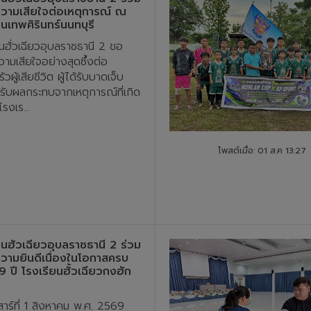
วามเสียใจต่อเหตุการณ์ ณ
ยนเทพศิรินทร์นนทบุรี
นฮั่วเฉียวอุบลราชธานี 2 ขอ
ามเสียใจอย่างสุดซึ้งต่อ
วผู้เสียชีวิต ผู้ได้รับบาดเจ็บ
ด้รับผลกระทบจากเหตุการณ์ที่เกิด
โรงเร...
โพสต์เมื่อ: 01 ส.ค 13:27
ยนฮั่วเฉียวอุบลราชธานี 2 ร่วม
ามยินดีเนื่องในโอกาสครบ
 ปี โรงเรียนฮั้วเฉียวกงฮัก
นเสาร์ที่ 1 สิงหาคม พ.ศ. 2569