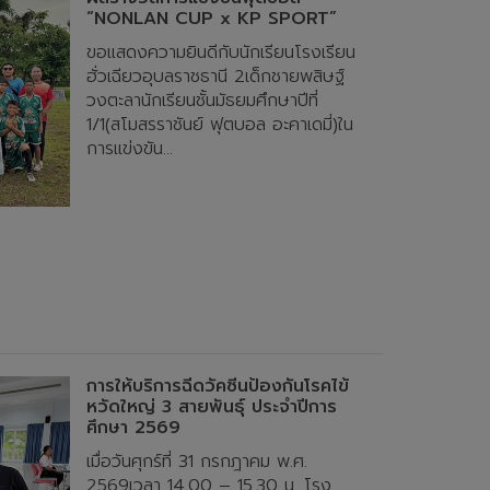
“NONLAN CUP x KP SPORT”
ขอแสดงความยินดีกับนักเรียนโรงเรียน
ฮั่วเฉียวอุบลราชธานี 2เด็กชายพสิษฐ์
วงตะลานักเรียนชั้นมัธยมศึกษาปีที่
1/1(สโมสรราชันย์ ฟุตบอล อะคาเดมี่)ใน
การแข่งขัน...
การให้บริการฉีดวัคซีนป้องกันโรคไข้
หวัดใหญ่ 3 สายพันธุ์ ประจำปีการ
ศึกษา 2569
เมื่อวันศุกร์ที่ 31 กรกฎาคม พ.ศ.
2569เวลา 14.00 – 15.30 น. โรง