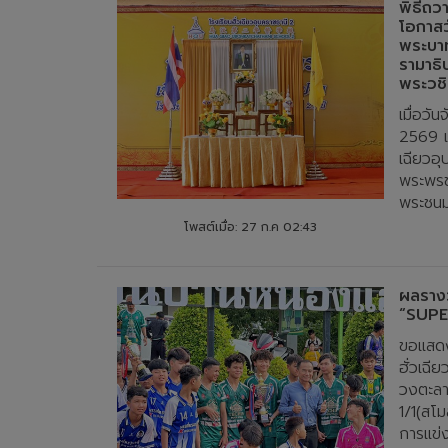
พิธีถว
โอกาส
พระบา
รามาธิ
พระวชิร
เมื่อวั
2569 เ
เฉียวอุ
พระพรช
พระชนม
โพสต์เมื่อ: 27 ก.ค 02:43
ผลรางว
“SUPE
ขอแสดง
ฮั่วเฉี
วงตะลาน
1/1(สโม
การแข่งข