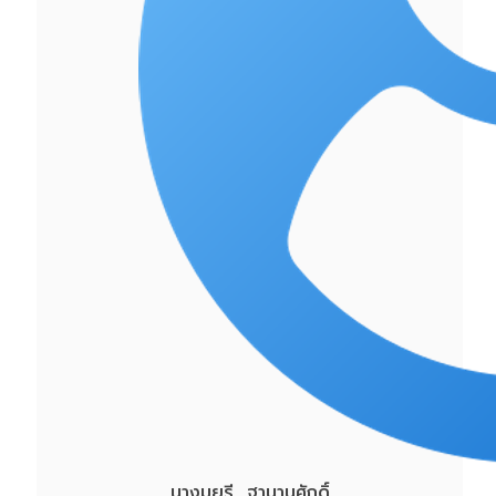
นางมยุรี ฐานานุศักดิ์