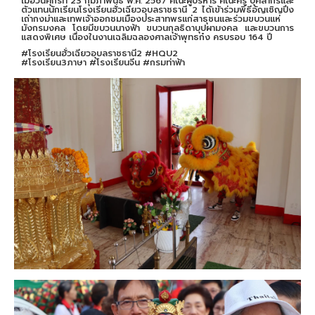
เมื่อวันศุกร์ที่ 23 กุมภาพันธ์ พ.ศ. 2567 คณะผู้บริหาร คณะครู บุคลากรและ
ตัวแทนนักเรียนโรงเรียนฮั่วเฉียวอุบลราชธานี 2 ได้เข้าร่วมพิธีอัญเชิญปึง
เถ่ากงม่าและเทพเจ้าออกชมเมืองประสาทพรแก่สาธุชนและร่วมขบวนแห่
มังกรมงคล โดยมีขบวนนางฟ้า ขบวนกุลธิดาบุปผามงคล และขบวนการ
แสดงพิเศษ เนื่องในงานเฉลิมฉลองศาลเจ้าพุทธก๋ง ครบรอบ 164 ปี
#โรงเรียนฮั่วเฉียวอุบลราชธานี2 #HQU2
#โรงเรียน3ภาษา #โรงเรียนจีน #กรมท่าฟ้า