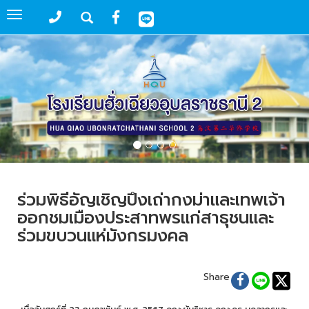
Toggle
navigation
ร่วมพิธีอัญเชิญปึงเถ่ากงม่าและเทพเจ้า
ออกชมเมืองประสาทพรแก่สาธุชนและ
ร่วมขบวนแห่มังกรมงคล
Share