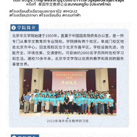
ได้ที่
https://mp.weixin.qq.com/s/rYtGF5gejiMGN1IyBc4ayA
หรือที่
泰国华文教师公会สมาคมครูจีน (ประเทศไทย
)
#โรงเรียนฮั่วเฉียวอุบลราชธานี2 #HQU2
#โรงเรียน3ภาษา #โรงเรียนจีน #กรมท่าฟ้า