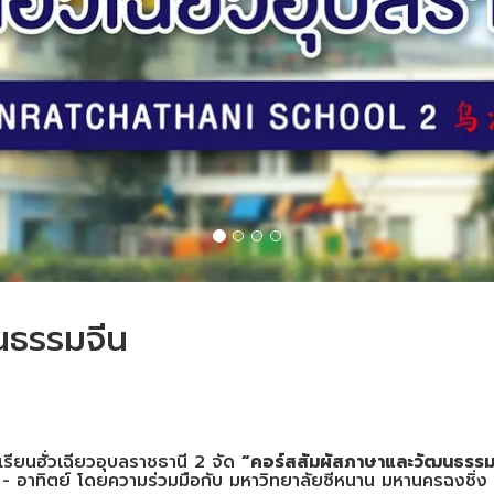
นธรรมจีน
เรียนฮั่วเฉียวอุบลราชธานี 2 จัด
“
คอร์สสัมผัสภาษาและวัฒนธรรม
์ - อาทิตย์ โดยความร่วมมือกับ มหาวิทยาลัยซีหนาน มหานครฉงชิ่ง