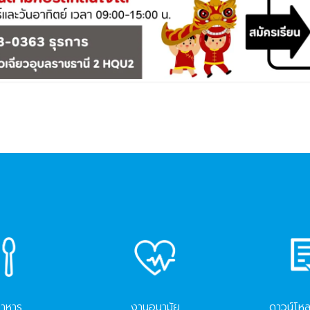
อาหาร
งานอนามัย
ดาวน์โห