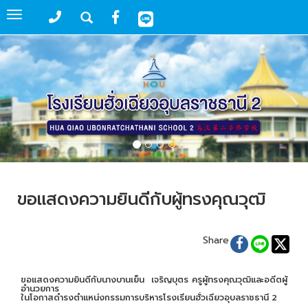
Toggle
navigation
ขอแสดงความยินดีกับผู้ทรงคุณวุฒิ
Share
ขอแสดงความยินดีกับนางบานเย็น เจริญบุตร ครูผู้ทรงคุณวุฒิและอดีตผู้
อำนวยการ
ในโอกาสดำรงตำแหน่งกรรมการบริหารโรงเรียนฮั่วเฉียวอุบลราชธานี 2