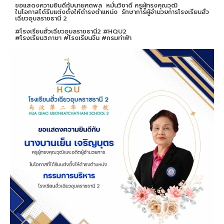
ขอแสดงความยินดีกับนายศตพล หมั่นวิชาดี ครูผู้ทรงคุณวุฒิ
ในโอกาสได้รับแต่งตั้งให้ดำรงตำแหน่ง รักษาการผู้อำนวยการโรงเรียนฮั่ว
เฉียวอุบลราชธานี 2
#โรงเรียนฮั่วเฉียวอุบลราชธานี2 #HQU2
#โรงเรียน3ภาษา #โรงเรียนจีน #กรมท่าฟ้า