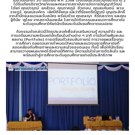
เมื่อวันจันทร์ที่ 30 มิถุนายน พ.ศ. 2568 โรงเรียนฮั่วเฉียวอุบลราชธานี 2
ได้รับเกียรติจากวิทยากรและคณะจากสถาบันการจัดการปัญญาภิวัฒน์
ได้แก่ คุณปวรุตม์ แคล้วรบ, คุณภาคภูมิ ซัวเกษม, คุณสมจินตน์ พวง
ราษฎร์, คุณณรงค์กร เลิศปิติชัยกุล และว่าที่ร้อยตรีณัฐวุฒิ บุญประสิทธิ์
จากสำนักแนะแนวและรับสมัคร พร้อมด้วย คุณณะญา หิรัณธรากร และคุณ
ฐิตินัย ฤๅไชย จากสถาบันเอพลัส ในการจัดกิจกรรมแนะแนวการศึกษาต่อ
ระดับอุดมศึกษาให้แก่นักเรียนระดับมัธยมศึกษาตอนปลาย
กิจกรรมดังกล่าวมีวัตถุประสงค์เพื่อส่งเสริมความรู้ ความเข้าใจ และ
การเตรียมความพร้อมแก่นักเรียนในด้านต่าง ๆ อาทิ การจัดทำแฟ้มสะสม
ผลงาน (Portfolio) การเตรียมตัวสอบสัมภาษณ์ การวางแผนเรื่องทุน
การศึกษา ตลอดจนการกำหนดเป้าหมายและแนวทางการศึกษาต่อที่
สอดคล้องกับศักยภาพและความสนใจของตนเอง ทั้งนี้ เพื่อให้นักเรียน
สามารถวางแผนอนาคตได้อย่างมีทิศทาง มีความมั่นใจในการตัดสินใจ และ
พร้อมเข้าสู่การศึกษาระดับอุดมศึกษาอย่างมีประสิทธิภาพ