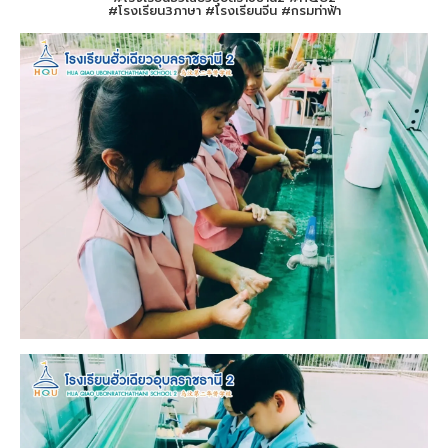
#โรงเรียน3ภาษา #โรงเรียนจีน #กรมท่าฟ้า