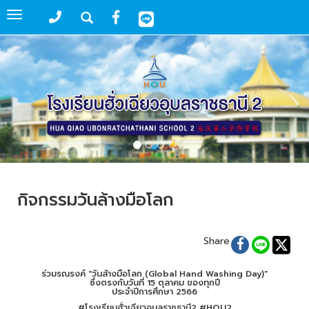
Toggle
navigation
กิจกรรมวันล้างมือโลก
Share
ร่วมรณรงค์ "วันล้างมือโลก (Global Hand Washing Day)"
ซึ่งตรงกับวันที่ 15 ตุลาคม ของทุกปี
ประจำปีการศึกษา 2566
#โรงเรียนฮั่วเฉียวอุบลราชธานี2 #HQU2